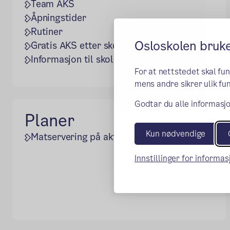
Team AKS
Åpningstider
Rutiner
Osloskolen bruk
(ekstern lenke)
Gratis AKS etter skoletid
Informasjon til skolestartere
For at nettstedet skal fu
mens andre sikrer ulik fun
Godtar du alle informasjo
Planer
Kun nødvendige
Matservering på aktivitetsskolen
Innstillinger for informa