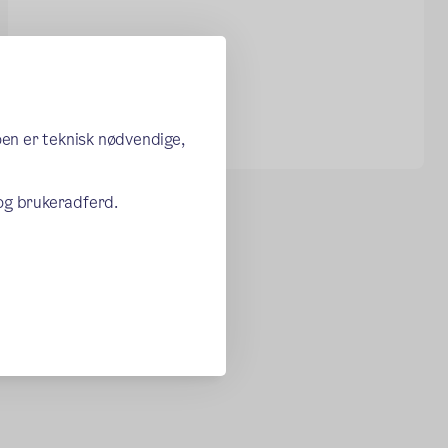
oen er teknisk nødvendige,
 og brukeradferd.
nke)