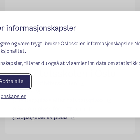
er informasjonskapsler
ngere og være trygt, bruker Osloskolen informasjonskapsler. N
ksjonalitet.
nskapsler, tillater du også at vi samler inn data om statistikk
Aktivitetsskolen i Oslo
Godta alle
(ekstern lenke)
Hva er Aktivitetsskolen
(ekstern lenke)
Priser
sjonskapsler
(ekstern le
Heldagsplass eller halvdagsplass
(ekstern lenke)
Søk om plass for ditt barn
(ekstern lenke)
Oppsigelse av plass