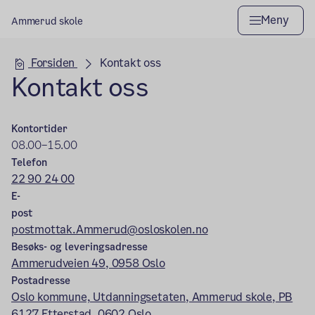
Meny
Ammerud skole
Hovedseksjon
Forsiden
Kontakt oss
Kontakt oss
Kontortider
08.00–15.00
Telefon
22 90 24 00
E-
post
postmottak.Ammerud@osloskolen.no
Besøks- og leveringsadresse
Ammerudveien 49, 0958 Oslo
Postadresse
Oslo kommune, Utdanningsetaten, Ammerud skole, PB
6127 Etterstad, 0602 Oslo