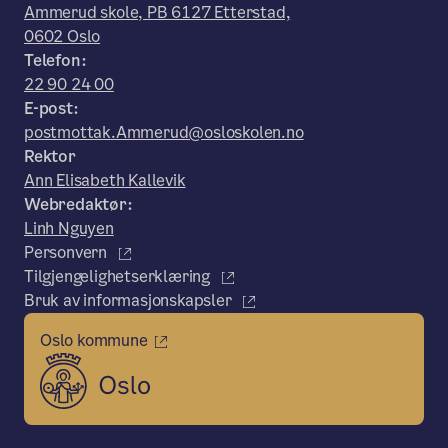
Ammerud skole, PB 6127 Etterstad,
0602 Oslo
Telefon:
22 90 24 00
E-post:
postmottak.Ammerud@osloskolen.no
Rektor
Ann Elisabeth Kallevik
Webredaktør:
Linh Nguyen
Personvern
Tilgjengelighetserklæring
Bruk av informasjonskapsler
Oslo kommune