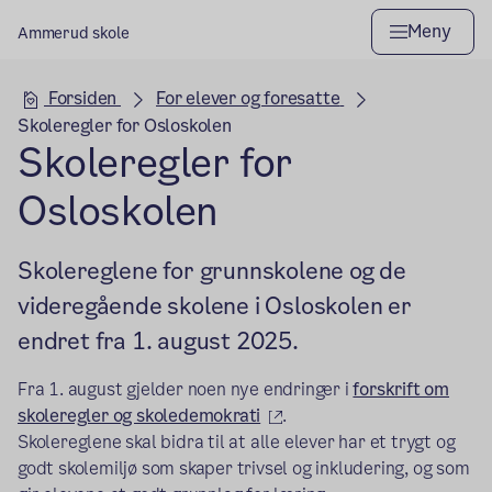
Meny
Ammerud skole
Hovedseksjon
Forsiden
For elever og foresatte
Skoleregler for Osloskolen
Skoleregler for
Osloskolen
Skolereglene for grunnskolene og de
videregående skolene i Osloskolen er
endret fra 1. august 2025.
Fra 1. august gjelder noen nye endringer i
forskrift om
(ekstern lenke)
skoleregler og skoledemokrati
.
Skolereglene skal bidra til at alle elever har et trygt og
godt skolemiljø som skaper trivsel og inkludering, og som