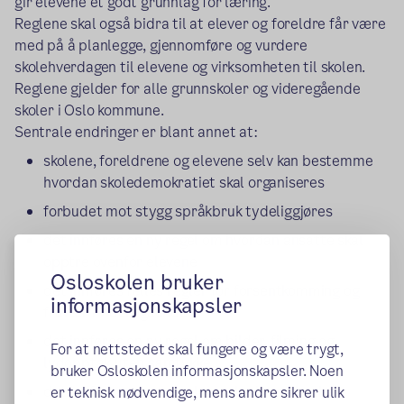
gir elevene et godt grunnlag for læring.
Reglene skal også bidra til at elever og foreldre får være
med på å planlegge, gjennomføre og vurdere
skolehverdagen til elevene og virksomheten til skolen.
Reglene gjelder for alle grunnskoler og videregående
skoler i Oslo kommune.
Sentrale endringer er blant annet at:
skolene, foreldrene og elevene selv kan bestemme
hvordan skoledemokratiet skal organiseres
forbudet mot stygg språkbruk tydeliggjøres
det innføres en ny regel om hvordan ansatte skal
opptre ovenfor elevene
Osloskolen bruker
det innføres felles regler for forsentkomming og
informasjonskapsler
fravær i videregående
det innføres en ny regel om bilder, filming og
For at nettstedet skal fungere og være trygt,
lydopptak uten samtykke
bruker Osloskolen informasjonskapsler. Noen
det innføres en ny regel om plagiat og bruk av
er teknisk nødvendige, mens andre sikrer ulik