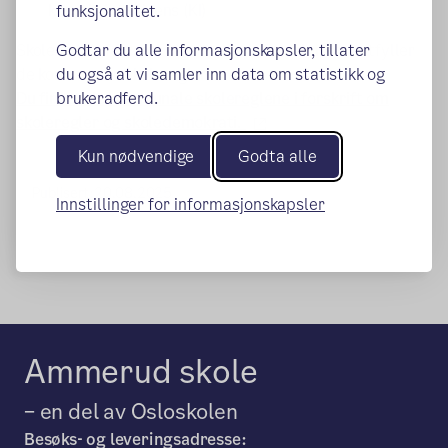
kunstig intelligens (KI)
funksjonalitet.
Skolene kan fortsatt lage egne skoleregler som utfyller
Godtar du alle informasjonskapsler, tillater
de kommunale skolereglene.
du også at vi samler inn data om statistikk og
Du finner de kommunale skolereglene i forskrift om
brukeradferd.
(ekstern lenke)
skoleregler og skoledemokrati.
Kun nødvendige
Godta alle
Publisert:
20.08.2025
Innstillinger for informasjonskapsler
Ammerud skole
– en del av Osloskolen
Besøks- og leveringsadresse: