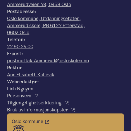
Ammerudveien 49, 0958 Oslo
Postadresse:
Oslo kommune, Utdanningsetaten,
Ammerud skole, PB 6127 Etterstad,
0602 Oslo
Telefon:
22 90 24 00
E-post:
postmottak.Ammerud@osloskolen.no
Rektor
Ann Elisabeth Kallevik
Webredaktør:
Linh Nguyen
Personvern
Tilgjengelighetserklæring
Bruk av informasjonskapsler
Oslo kommune