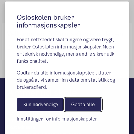
Osloskolen bruker
informasjonskapsler
Velkommen- informasjon om skolen
For at nettstedet skal fungere og være trygt,
Velkommen til Ammerud skole-.pdf
bruker Osloskolen informasjonskapsler. Noen
er teknisk nødvendige, mens andre sikrer ulik
funksjonalitet.
Godtar du alle informasjonskapsler, tillater
du også at vi samler inn data om statistikk og
brukeradferd.
Ammerud skole
– en del av Osloskolen
Kun nødvendige
Godta alle
Besøks- og leveringsadresse:
Innstillinger for informasjonskapsler
Ammerudveien 49, 0958 Oslo
Postadresse: