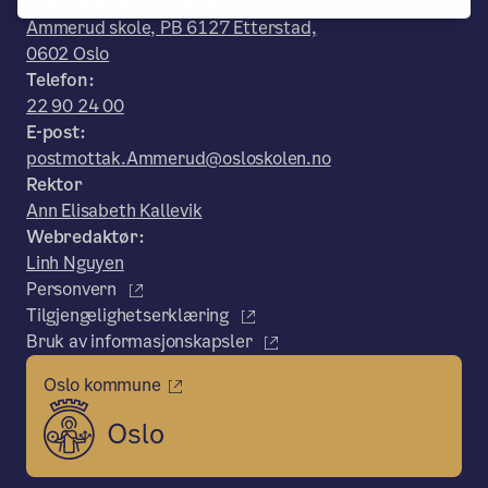
Oslo kommune, Utdanningsetaten,
Ammerud skole, PB 6127 Etterstad,
0602 Oslo
Telefon:
22 90 24 00
E-post:
postmottak.Ammerud@osloskolen.no
Rektor
Ann Elisabeth Kallevik
Webredaktør:
Linh Nguyen
Personvern
Tilgjengelighetserklæring
Bruk av informasjonskapsler
Oslo kommune